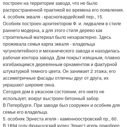
построен на территории завода, что не было
распространенной практикой во времена его появления.
4. особняк экваля - красногвардейский пер., 15.
Особняк построен архитектором Ф. и. лидвалем в стиле
раннего модерна, а для этого стиля дерево как
строительный материал было нехарактерно. Здесь
проживала семья карла экваля - владельца
чугунолитейного и механического завода и находилась
рабочая контора завода. Дом покрыт изящным, плавно
изгибающимся деревянным орнаментом и фактурной
штукатуркой темного цвета. Он занимает 2 этажа, его
ассиметричные фасады отличны друг от друга, их
украшают широкие окна.
Сегодня дом в ужасном состоянии, его никто не
использует, вокруг выстроен бетонный забор.
В Петербурге. При заводе был сооружен и особняк для
семьи его владельца.
5. особняк Эрнеста игеля - каменноостровский пр., 60.
В 1894 году французский купец Эрнест игель приобрел