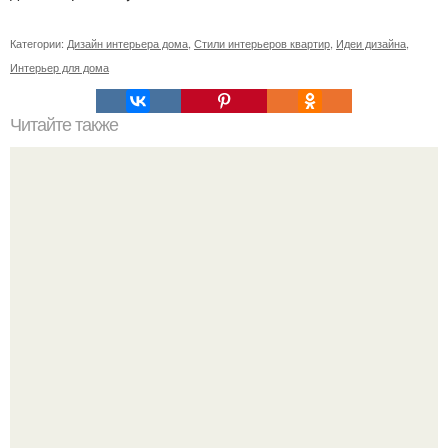
Категории:
Дизайн интерьера дома
,
Стили интерьеров квартир
,
Идеи дизайна
,
Интерьер для дома
Читайте также
Я со своим готичным образом хорошо вписалась в
интерьер булгаковской квартиры.