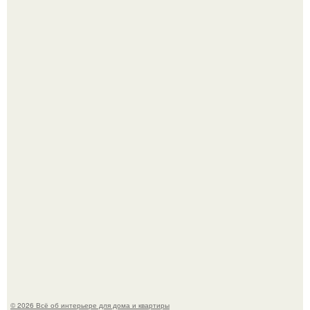
Дримскроллинг - новый формат мечтательности.
5 ошибок в планировке, из-за которых вы теряете метры.
© 2026 Всё об интерьере для дома и квартиры