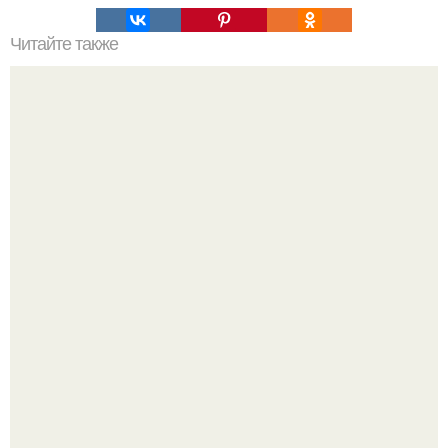
Читайте также
Комната для школьника.
Дизайн малометражной студии 21, 1 м 2 (24, 9 м 2 с
балконом) в Краснодаре.