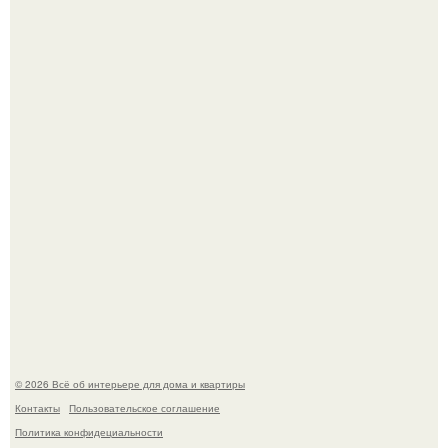
Привет всем дизайнерам интерьеров и не только!
5 ошибок в планировке, из-за которых вы теряете метры.
© 2026 Всё об интерьере для дома и квартиры
Контакты
Пользовательское соглашение
Политика конфидециальности