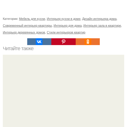
Категории:
Мебель для кухни
,
Интерьер кухни в доме
,
Дизайн интерьера дома
,
Современный интерьер квартиры
,
Интерьер для дома
,
Интерьер зала в квартире
,
Интерьер деревянных домов
,
Стили интерьеров квартир
Читайте также
Скумбрия за 3 минуты.