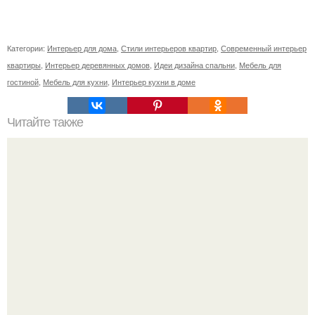
Категории:
Интерьер для дома
,
Стили интерьеров квартир
,
Современный интерьер
квартиры
,
Интерьер деревянных домов
,
Идеи дизайна спальни
,
Мебель для
гостиной
,
Мебель для кухни
,
Интерьер кухни в доме
Читайте также
Как приготовить гипс для заливки форм. Как разводить
гипс: Все о приготовлении идеального раствора