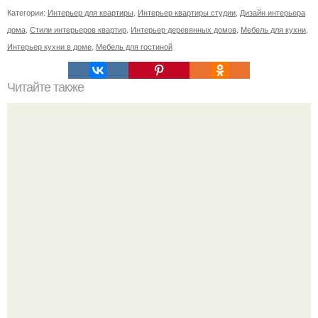
Категории:
Интерьер для квартиры
,
Интерьер квартиры студии
,
Дизайн интерьера
дома
,
Стили интерьеров квартир
,
Интерьер деревянных домов
,
Мебель для кухни
,
Интерьер кухни в доме
,
Мебель для гостиной
Читайте также
10 заброшенных особняков Санкт-петербурга.