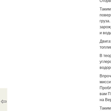
Оторв
Таким
повер
груза
зарож
и вод
Двига
топлив
В тео
углер
водор
Впроч
мисси
Пробл
вам П
⇦
на Ве
Таким