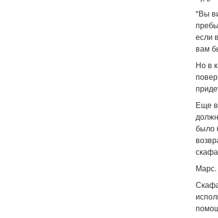
"Вы в
пребы
если 
вам б
Но в 
повер
приде
Еще в
должн
было 
возвр
скафа
Марс.
Скафа
испол
помощ