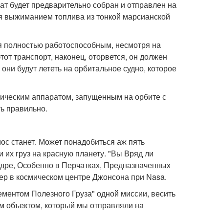
ат будет предварительно собран и отправлен на
тся выжиманием топлива из тонкой марсианской
я полностью работоспособным, несмотря на
от транспорт, наконец, оторвется, он должен
 они будут лететь на орбитальное судно, которое
мическим аппаратом, запущенным на орбите с
ть правильно.
ос станет. Может понадобиться аж пять
 их груз на красную планету. "Вы Вряд ли
дре, Особенно в Перчатках, Предназначенных
ер в космическом центре Джонсона при Nasa.
ментом Полезного Груза" одной миссии, весить
м объектом, который мы отправляли на