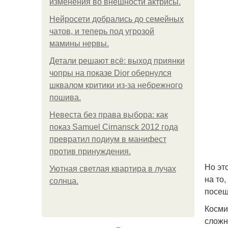
изменения во внешности актрисы.
Нейросети добрались до семейных
чатов, и теперь под угрозой
мамины нервы.
Детали решают всё: выход приянки
чопры на показе Dior обернулся
шквалом критики из-за небрежного
пошива.
Невеста без права выбора: как
показ Samuel Cirnansck 2012 года
превратил подиум в манифест
против принуждения.
Но эт
Уютная светлая квартира в лучах
на то
солнца.
посещ
Косми
сложн