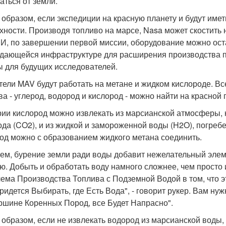
аться от земли.
 образом, если экспедиции на красную планету и будут иметь
хности. Производя топливо на марсе, Nasa может скостить 
. И, по завершении первой миссии, оборудование можно ост
дающейся инфраструктуре для расширения производства по 
ы для будущих исследователей.
тели MAV будут работать на метане и жидком кислороде. В
а - углерод, водород и кислород - можно найти на красной п
рии кислород можно извлекать из марсианской атмосферы,
ода (CO2), и из жидкой и замороженной воды (H2O), погреб
од можно с образованием жидкого метана соединить.
ем, бурение земли ради воды добавит нежелательный элеме
ю. Добыть и обработать воду намного сложнее, чем просто
ема Производства Топлива с Подземной Водой в том, что 
ридется Выбирать, где Есть Вода", - говорит рукер. Вам нуж
ршине Коренных Пород, все Будет Напрасно".
 образом, если не извлекать водород из марсианской воды, 