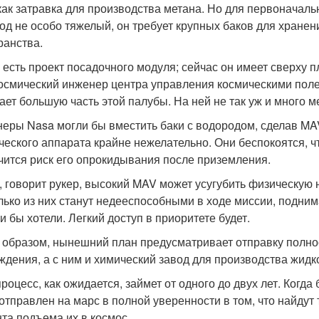
как затравка для производства метана. Но для первоначаль
од не особо тяжелый, он требует крупных баков для хранен
ранства.
с есть проект посадочного модуля; сейчас он имеет сверху пл
осмический инженер центра управления космическими поле
ает большую часть этой палубы. На ней не так уж и много м
еры Nasa могли бы вместить баки с водородом, сделав MAV
ческого аппарата крайне нежелательно. Они беспокоятся, ч
чится риск его опрокидывания после приземления.
, говорит рукер, высокий MAV может усугубить физическую н
лько из них станут недееспособными в ходе миссии, подним
и бы хотели. Легкий доступ в приоритете будет.
 образом, нынешний план предусматривает отправку полно
ждения, а с ним и химический завод для производства жидк
процесс, как ожидается, займет от одного до двух лет. Когд
 отправлен на марс в полной уверенности в том, что найду
та подъема их в космос.