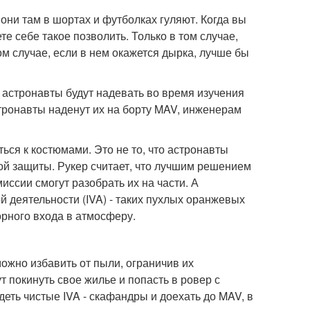
 они там в шортах и футболках гуляют. Когда вы
е себе такое позволить. Только в том случае,
том случае, если в нем окажется дырка, лучше бы
 астронавты будут надевать во время изучения
стронавты наденут их на борту MAV, инженерам
ься к костюмами. Это не то, что астронавты
й защиты. Рукер считает, что лучшим решением
иссии смогут разобрать их на части. А
 деятельности (IVA) - таких пухлых оранжевых
орного входа в атмосферу.
ожно избавить от пыли, ограничив их
 покинуть свое жилье и попасть в ровер с
еть чистые IVA - скафандры и доехать до MAV, в