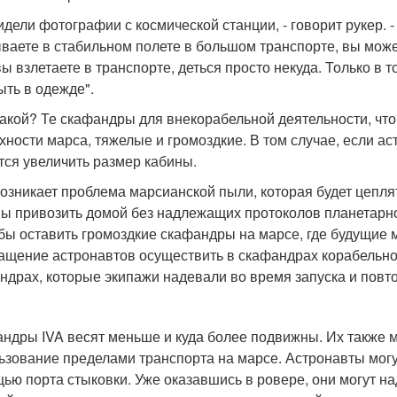
идели фотографии с космической станции, - говорит рукер. -
ваете в стабильном полете в большом транспорте, вы может
вы взлетаете в транспорте, деться просто некуда. Только в 
ыть в одежде".
какой? Те скафандры для внекорабельной деятельности, что
хности марса, тяжелые и громоздкие. В том случае, если а
тся увеличить размер кабины.
озникает проблема марсианской пыли, которая будет цеплят
ы привозить домой без надлежащих протоколов планетарно
бы оставить громоздкие скафандры на марсе, где будущие м
ащение астронавтов осуществить в скафандрах корабельной
ндрах, которые экипажи надевали во время запуска и повт
ндры IVA весят меньше и куда более подвижны. Их также м
ьзование пределами транспорта на марсе. Астронавты могут
ью порта стыковки. Уже оказавшись в ровере, они могут над