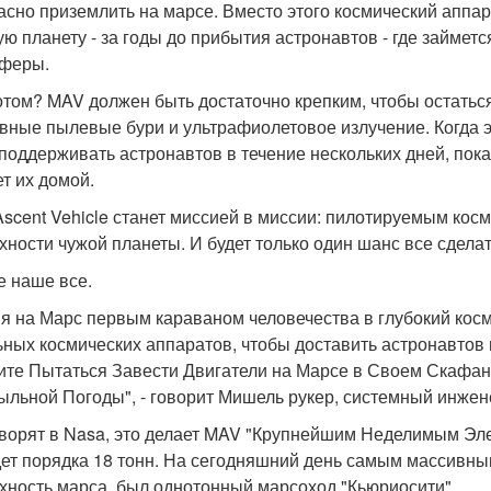
асно приземлить на марсе. Вместо этого космический аппар
ую планету - за годы до прибытия астронавтов - где займе
феры.
отом? MAV должен быть достаточно крепким, чтобы остатьс
вные пылевые бури и ультрафиолетовое излучение. Когда эт
 поддерживать астронавтов в течение нескольких дней, пока
ет их домой.
Ascent Vehicle станет миссией в миссии: пилотируемым кос
хности чужой планеты. И будет только один шанс все сдела
е наше все.
я на Марс первым караваном человечества в глубокий косм
ьных космических аппаратов, чтобы доставить астронавтов и
ите Пытаться Завести Двигатели на Марсе в Своем Скафан
ыльной Погоды", - говорит Мишель рукер, системный инжен
оворят в Nasa, это делает MAV "Крупнейшим Неделимым Эле
дет порядка 18 тонн. На сегодняшний день самым массивны
хность марса, был однотонный марсоход "Кьюриосити".