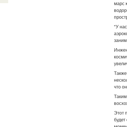
марс 
водор
прост
"У на
аэрок
заним
Инжен
косми
увели
Также
неско
что он
Таким
восхо
Этот 
будет
момен