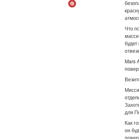
безоп
красн
атмос
Что п
масси
будет
отвез
Mars 
повер
Везит
Мисси
отдел
Захот
для П
Как г
он бу
повер