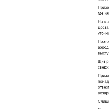
Призе
где к
На ма
Доста
уточн
Поэто
аэрод
высту
Щит р
сверх
Призе
понад
отвез
возвр
Слишк