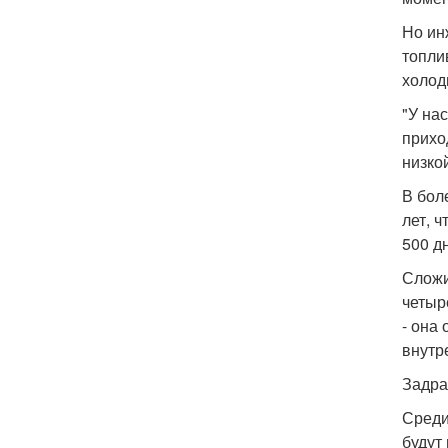
Но ин
топлив
холод
"У нас
прихо
низко
В бол
лет, 
500 д
Сложи
четыр
- она
внутр
Задра
Среди
будут