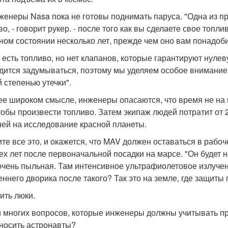
женеры Nasa пока не готовы поднимать паруса. "Одна из пр
о, - говорит рукер. - после того как вы сделаете свое топл
ном состоянии несколько лет, прежде чем оно вам понадоби
 есть топливо, но нет клапанов, которые гарантируют нулеву
дится задумываться, поэтому мы уделяем особое внимание 
й степенью утечки".
ее широком смысле, инженеры опасаются, что время не на и
чтобы произвести топливо. Затем экипаж людей потратит от 2
ней на исследование красной планеты.
те все это, и окажется, что MAV должен оставаться в рабоч
ех лет после первоначальной посадки на марсе. "Он будет н
 очень пыльная. Там интенсивное ультрафиолетовое излуче
еннего дворика после такого? Так это на земле, где защиты 
ить люки.
 многих вопросов, которые инженеры должны учитывать пр
 носить астронавты?