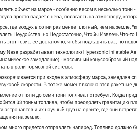
млить объект на марсе - особенно весом в несколько тонн - 
апсула просто падает с неба, полагаясь на атмосферу, котор
рсе, где воздух в сотни раз менее плотный, чем на земле, 
влять Неудобства, но Недостаточно, Чтобы Извлечь Что-то 
ить этот тезис, ее достаточно, чтобы поджарить вас, но нед
му Nasa разрабатывает технологию Hypersonic Inflatable Ae
инамическое замедление) - массивный конусообразный над
пать в роли тормозной системы.
азворачивается при входе в атмосферу марса, замедляя сп
звуковой скорости. В тот же момент включаются ракетные 
мление от пяти до семи тонн топлива потребует. Когда при
обится 33 тонны топлива, чтобы преодолеть гравитацию пл
ти астронавтов и их научный груз на орбите, где они встрет
ащения на землю.
ом много придется отправлять наперед. Топливо должно б