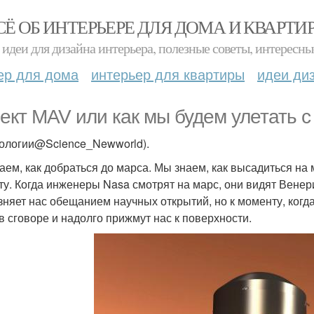
СЁ ОБ ИНТЕРЬЕРЕ ДЛЯ ДОМА И КВАРТИ
идеи для дизайна интерьера, полезные советы, интересны
ер для дома
интерьер для квартиры
идеи ди
ект MAV или как мы будем улетать с
нологии@Science_Newworld).
аем, как добраться до марса. Мы знаем, как высадиться на 
ту. Когда инженеры Nasa смотрят на марс, они видят Венер
зняет нас обещанием научных открытий, но к моменту, когд
 в сговоре и надолго прижмут нас к поверхности.