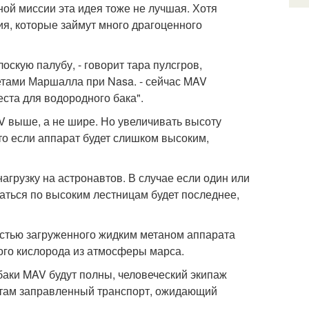
ной миссии эта идея тоже не лучшая. Хотя
ия, которые займут много драгоценного
оскую палубу, - говорит тара пулсгров,
тами Маршалла при Nasa. - сейчас MAV
еста для водородного бака".
 выше, а не шире. Но увеличивать высоту
то если аппарат будет слишком высоким,
агрузку на астронавтов. В случае если один или
аться по высоким лестницам будет последнее,
стью загруженного жидким метаном аппарата
ого кислорода из атмосферы марса.
а баки MAV будут полны, человеческий экипаж
т там заправленный транспорт, ожидающий