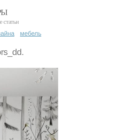
РЫ
е статьи
зайна
мебель
ors_dd.