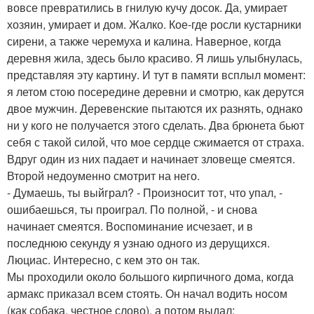
вовсе превратились в гнилую кучу досок. Да, умирает
хозяин, умирает и дом. Жалко. Кое-где росли кустарники
сирени, а также черемуха и калина. Наверное, когда
деревня жила, здесь было красиво. Я лишь улыбнулась,
представляя эту картину. И тут в памяти всплыл момент:
я летом стою посередине деревни и смотрю, как дерутся
двое мужчин. Деревенские пытаются их разнять, однако
ни у кого не получается этого сделать. Два брюнета бьют
себя с такой силой, что мое сердце сжимается от страха.
Вдруг один из них падает и начинает зловеще смеятся.
Второй недоуменно смотрит на него.
- Думаешь, ты выйграл? - Произносит тот, что упал, -
ошибаешься, ты проиграл. По полной, - и снова
начинает смеятся. Воспоминание исчезает, и в
последнюю секунду я узнаю одного из дерущихся.
Люциас. Интересно, с кем это он так.
Мы проходили около большого кирпичного дома, когда
армакс приказал всем стоять. Он начал водить носом
(как собака, честное слово), а потом выдал: