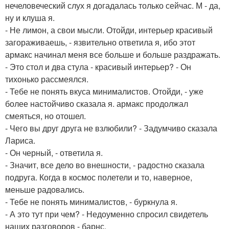
нечеловеческий слух я догадалась только сейчас. М - да,
ну и клуша я.
- Не лимон, а свои мысли. Отойди, интерьер красивый
загораживаешь, - язвительно ответила я, ибо этот
армакс начинал меня все больше и больше раздражать.
- Это стол и два стула - красивый интерьер? - Он
тихонько рассмеялся.
- Тебе не понять вкуса минималистов. Отойди, - уже
более настойчиво сказала я. армакс продолжал
смеяться, но отошел.
- Чего вы друг друга не взлюбили? - Задумчиво сказала
Лариса.
- Он черный, - ответила я.
- Значит, все дело во внешности, - радостно сказала
подруга. Когда в космос полетели и то, наверное,
меньше радовались.
- Тебе не понять минималистов, - буркнула я.
- А это тут при чем? - Недоуменно спросил свидетель
наших разговоров - барнс.