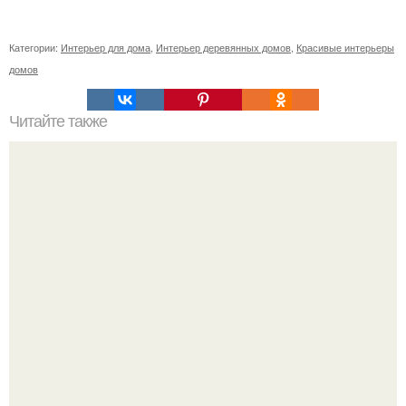
Категории:
Интерьер для дома
,
Интерьер деревянных домов
,
Красивые интерьеры
домов
Читайте также
10 самых необычных музеев Москвы.