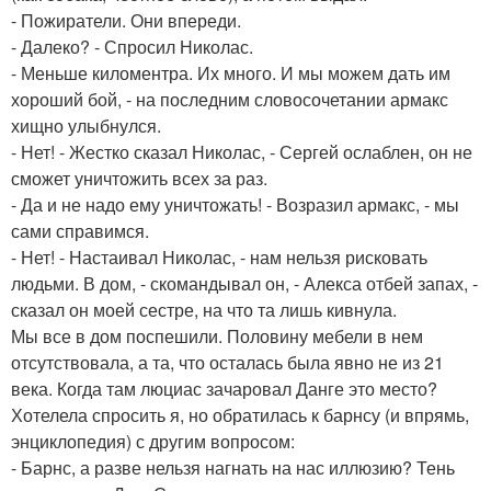
- Пожиратели. Они впереди.
- Далеко? - Спросил Николас.
- Меньше киломентра. Их много. И мы можем дать им
хороший бой, - на последним словосочетании армакс
хищно улыбнулся.
- Нет! - Жестко сказал Николас, - Сергей ослаблен, он не
сможет уничтожить всех за раз.
- Да и не надо ему уничтожать! - Возразил армакс, - мы
сами справимся.
- Нет! - Настаивал Николас, - нам нельзя рисковать
людьми. В дом, - скомандывал он, - Алекса отбей запах, -
сказал он моей сестре, на что та лишь кивнула.
Мы все в дом поспешили. Половину мебели в нем
отсутствовала, а та, что осталась была явно не из 21
века. Когда там люциас зачаровал Данге это место?
Хотелела спросить я, но обратилась к барнсу (и впрямь,
энциклопедия) с другим вопросом:
- Барнс, а разве нельзя нагнать на нас иллюзию? Тень