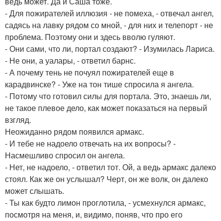
ведь может. Да и Саша тоже.
- Для пожирателей иллюзия - не помеха, - отвечал ангел,
садясь на лавку рядом со мной, - для них и телепорт - не
проблема. Поэтому они и здесь вволю гуляют.
- Они сами, что ли, портал создают? - Изумилась Лариса.
- Не они, а уалары, - ответил барнс.
- А почему тень не почуял пожирателей еще в
карадвинске? - Уже на тон тише спросила я ангела.
- Потому что готовил силы для портала. Это, знаешь ли,
не такое плевое дело, как может показаться на первый
взгляд.
Неожиданно рядом появился армакс.
- И тебе не надоело отвечать на их вопросы? -
Насмешливо спросил он ангела.
- Нет, не надоело, - ответил тот. Ой, а ведь армакс далеко
стоял. Как же он услышал? Черт, он же волк, он далеко
может слышать.
- Ты как будто лимон проглотила, - усмехнулся армакс,
посмотря на меня, и, видимо, поняв, что про его