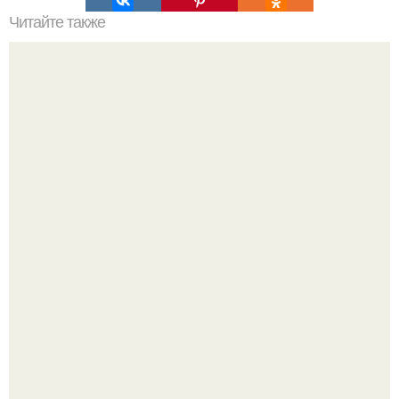
Читайте также
25 квадратных метров- это не так уж и мало!
Стильный ремонт в двушке - мечта реальностью стала!