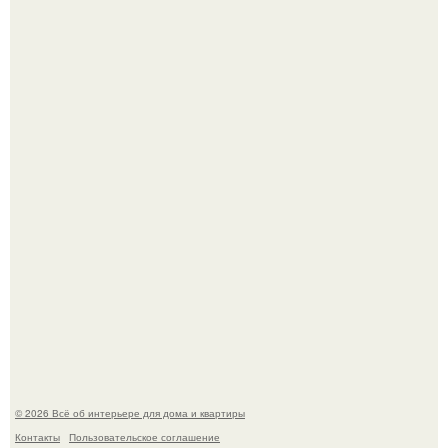
Невеста без права выбора: как показ Samuel Cirnansck
2012 года превратил подиум в манифест против
принуждения.
Сокровища из Hoff.
© 2026 Всё об интерьере для дома и квартиры
Контакты
Пользовательское соглашение