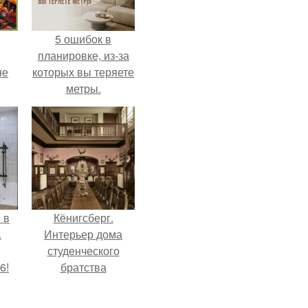
5 ошибок в
планировке, из-за
не
которых вы теряете
метры.
 в
Кёнигсберг.
.
Интерьер дома
студенческого
6!
братства
"Германия".