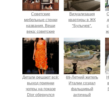
Советские
Визуализация
С
мебельные стенки
квартиры в ЖК
д
названия. Вещи
"Булычев".
с
века: советские
ж
стенки 80-х.
с
с
Детали решают всё:
69-Летний житель
Н
выход приянки
Италии создал
чопры на показе
фальшивый
Dior обернулся
античный
шквалом критики
амфитеатр и
п
из-за небрежного
долгое время
в