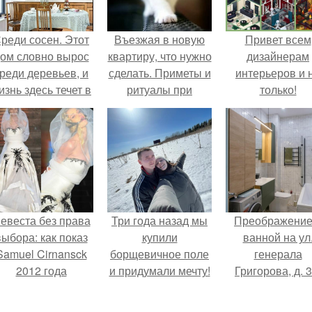
реди сосен. Этот
Въезжая в новую
Привет всем
ом словно вырос
квартиру, что нужно
дизайнерам
реди деревьев, и
сделать. Приметы и
интерьеров и 
изнь здесь течет в
ритуалы при
только!
обственном ритме
новоселье
- спокойно, без
пешки и лишнего
шума.
евеста без права
Три года назад мы
Преображение
выбора: как показ
купили
ванной на ул
Samuel Cirnansck
борщевичное поле
генерала
2012 года
и придумали мечту!
Григорова, д. 3
ревратил подиум
 манифест против