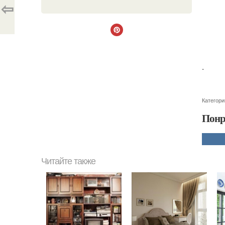
⇦
.
Категори
Понр
Читайте также