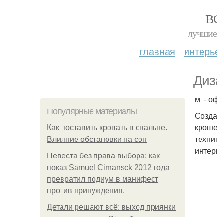
В
лучшие 
главная
интерь
Диз
м. - 
Популярные материалы
Созда
кроше
Как поставить кровать в спальне.
техни
Влияние обстановки на сон
интер
Невеста без права выбора: как
показ Samuel Cirnansck 2012 года
превратил подиум в манифест
против принуждения.
Детали решают всё: выход приянки