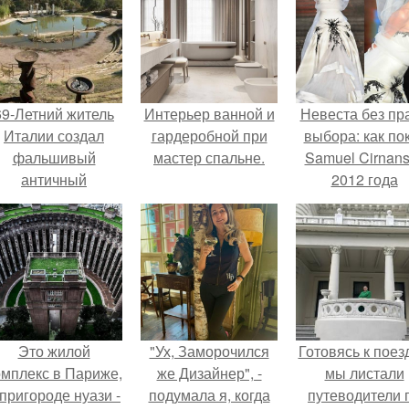
69-Летний житель
Интерьер ванной и
Невеста без пр
Италии создал
гардеробной при
выбора: как по
фальшивый
мастер спальне.
Samuel Cirnan
античный
2012 года
амфитеатр и
превратил под
долгое время
в манифест про
успешно выдавал
принуждения
его за настоящее
историческое
наследие.
Это жилой
"Ух, Заморочился
Готовясь к поез
омплекс в Париже,
же Дизайнер", -
мы листали
 пригороде нуази -
подумала я, когда
путеводители 