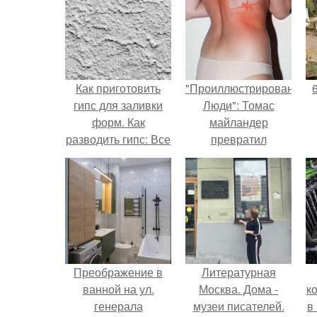
Как приготовить
"Проиллюстрированные
гипс для заливки
Люди": Томас
форм. Как
майландер
разводить гипс: Все
превратил
о приготовлении
солнечные ожоги в
идеального
арт - объект.
раствора
Преображение в
Литературная
ванной на ул.
Москва. Дома -
к
генерала
музеи писателей.
в