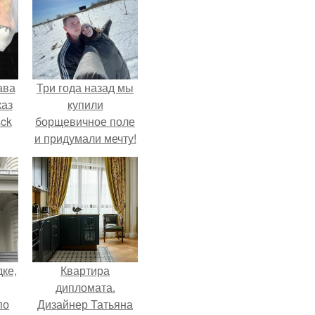
ава
Три года назад мы
каз
купили
sck
борщевичное поле
и придумали мечту!
иум
тив
.
дке,
Квартира
дипломата.
по
Дизайнер Татьяна