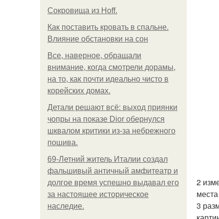
Сокровища из Hoff.
Как поставить кровать в спальне.
Влияние обстановки на сон
Все, наверное, обращали
внимание, когда смотрели дорамы,
на то, как почти идеально чисто в
корейских домах.
Детали решают всё: выход приянки
чопры на показе Dior обернулся
шквалом критики из-за небрежного
пошива.
69-Летний житель Италии создал
фальшивый античный амфитеатр и
2 изм
долгое время успешно выдавал его
места
за настоящее историческое
3 раз
наследие.
карти