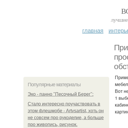
В
лучшие 
главная
интерь
При
про
обс
Приме
мебел
Популярные материалы
Вот н
Эко - панно "Песочный Берег":
1 выб
Стало интересно поучаствовать в
кабин
этом флешмобе - Artvsartist, хоть он
карти
не совсем про рукоделие, а больше
про живопись, рисунок.