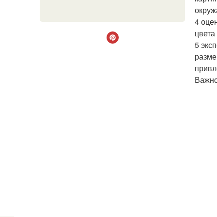
окруж
4 оце
цвета
5 экс
разме
привл
Важно