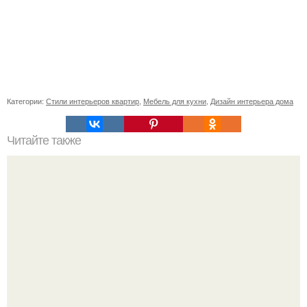
Категории:
Стили интерьеров квартир
,
Мебель для кухни
,
Дизайн интерьера дома
Читайте также
Салфетки, сложенные в виде трех кармашков, очень
простой и красивый способ сервировки праздничного
стола.