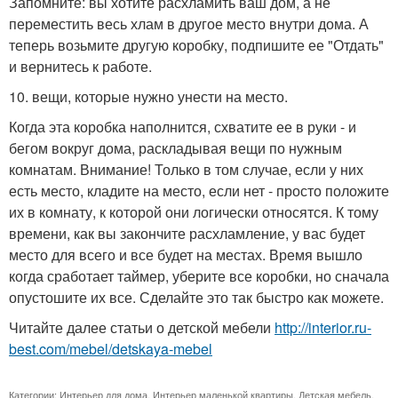
Запомните: вы хотите расхламить ваш дом, а не
переместить весь хлам в другое место внутри дома. А
теперь возьмите другую коробку, подпишите ее "Отдать"
и вернитесь к работе.
10. вещи, которые нужно унести на место.
Когда эта коробка наполнится, схватите ее в руки - и
бегом вокруг дома, раскладывая вещи по нужным
комнатам. Внимание! Только в том случае, если у них
есть место, кладите на место, если нет - просто положите
их в комнату, к которой они логически относятся. К тому
времени, как вы закончите расхламление, у вас будет
место для всего и все будет на местах. Время вышло
когда сработает таймер, уберите все коробки, но сначала
опустошите их все. Сделайте это так быстро как можете.
Читайте далее статьи о детской мебели
http://interior.ru-
best.com/mebel/detskaya-mebel
Категории:
Интерьер для дома
,
Интерьер маленькой квартиры
,
Детская мебель
,