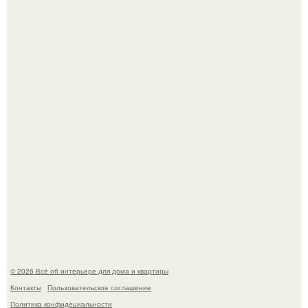
В Японии бесплатно раздают дома самураев - звучит как
план на новую жизнь.
Опишите интерьер кухни в 2-3 словах.
© 2026 Всё об интерьере для дома и квартиры
Контакты
Пользовательское соглашение
Политика конфидециальности