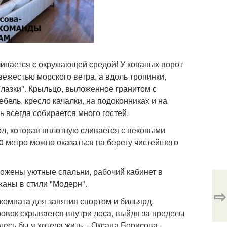
ивается с окружающей средой! У кованых ворот
вежестью морского ветра, а вдоль тропинки,
Глазки". Крыльцо, выложенное гранитом с
бель, кресло качалки, на подоконниках и на
ь всегда собирается много гостей.
ол, которая вплотную сливается с вековыми
0 метро можно оказаться на берегу чистейшего
ложены уютные спальни, рабочий кабинет в
жаны в стили "Модерн".
⇨
 комната для занятия спортом и бильярд.
ровок скрывается внутри леса, выйдя за пределы
есь бы я хотела жить. - Оксана Борисова -.