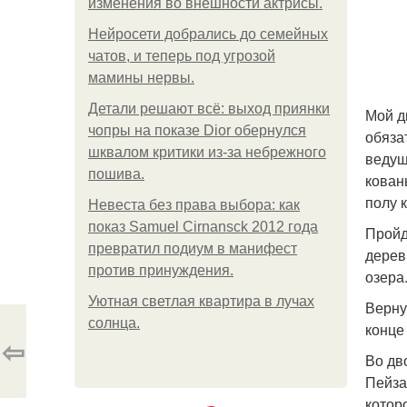
изменения во внешности актрисы.
Нейросети добрались до семейных
чатов, и теперь под угрозой
мамины нервы.
Детали решают всё: выход приянки
Мой д
чопры на показе Dior обернулся
обяза
шквалом критики из-за небрежного
ведущ
пошива.
кован
полу 
Невеста без права выбора: как
показ Samuel Cirnansck 2012 года
Пройд
превратил подиум в манифест
дерев
против принуждения.
озера
Уютная светлая квартира в лучах
Верну
солнца.
конце
⇦
Во дв
Пейза
котор