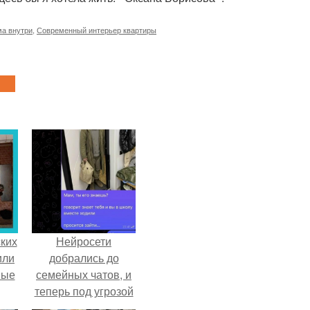
ма внутри
,
Современный интерьер квартиры
ких
Нейросети
или
добрались до
ные
семейных чатов, и
теперь под угрозой
мамины нервы.