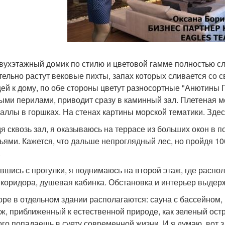
вухэтажный домик по стилю и цветовой гамме полностью сл
тельно растут вековые пихты, запах которых сливается со с
ей к дому, по обе стороны цветут разносортные "Анютины 
ыми перилами, приводит сразу в каминный зал. Плетеная ме
каллы в горшках. На стенах картины морской тематики. Здес
я сквозь зал, я оказываюсь на террасе из больших окон в п
ьями. Кажется, что дальше непроглядный лес, но пройдя 10
.
вшись с прогулки, я поднимаюсь на второй этаж, где распо
 коридора, душевая кабинка. Обстановка и интерьер выдер
оре в отдельном здании располагаются: сауна с бассейном,
ж, приближенный к естественной природе, как зеленый ост
ого попадаешь в суету современной жизни. И я думаю, вот зд