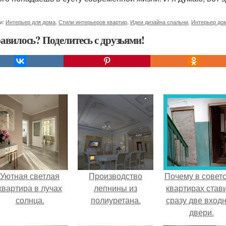
и:
Интерьер для дома
,
Стили интерьеров квартир
,
Идеи дизайна спальни
,
Интерьер до
авилось? Поделитесь с друзьями!
Уютная светлая
Производство
Почему в советс
квартира в лучах
лепнины из
квартирах став
солнца.
полиуретана.
сразу две вход
двери.