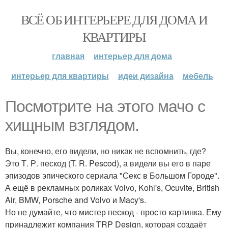
ВСЁ ОБ ИНТЕРЬЕРЕ ДЛЯ ДОМА И
КВАРТИРЫ
главная
интерьер для дома
интерьер для квартиры
идеи дизайна
мебель
Посмотрите на этого мачо с
хищным взглядом.
Вы, конечно, его видели, но никак не вспомнить, где?
Это Т. Р. пескод (T. R. Pescod), а видели вы его в паре
эпизодов эпического сериала "Секс в Большом Городе".
А ещё в рекламных роликах Volvo, Kohl's, Ocuvite, British
Air, BMW, Porsche and Volvo и Macy's.
Но не думайте, что мистер пескод - просто картинка. Ему
принадлежит компания TRP Design, которая создаёт