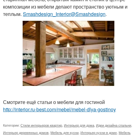
композиции из мебели делают пространство уютным и
теплым.
Smashdesign_Interior@Smashdesign
.
Смотрите ещё статьи о мебели для гостиной
http://interior.ru-best.com/mebel/mebel-dlya-gostinoy
Категории:
Стили интерьеров квартир
,
Интерьер для дома
,
Идеи дизайна спальни
,
Интерьер деревянных домов
,
Мебель для кухни
,
Интерьер кухни в доме
,
Мебель