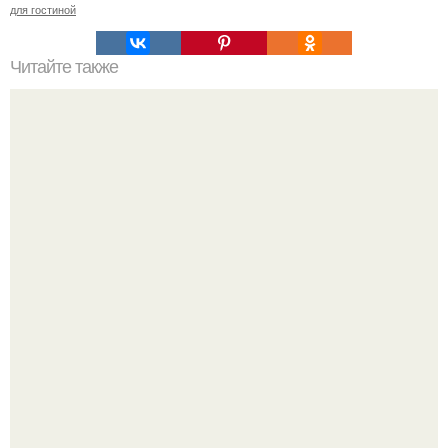
для гостиной
Читайте также
Советские мебельные стенки названия. Вещи века:
советские стенки 80-х.