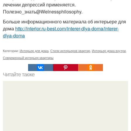
лечении депрессий применяется.
Полезно_знать@Welnessphilosophy.
Больше информационного материала об интерьере для
дома
http://interior.ru-best.com/interer-dlya-doma/interer-
dlya-doma
Категории:
Интерьер для дома
,
Стили интерьеров квартир
,
Интерьер дома внутри
,
Современный интерьер квартиры
Читайте также
10 шикарных фильмов, о которых вы, скорее всего,