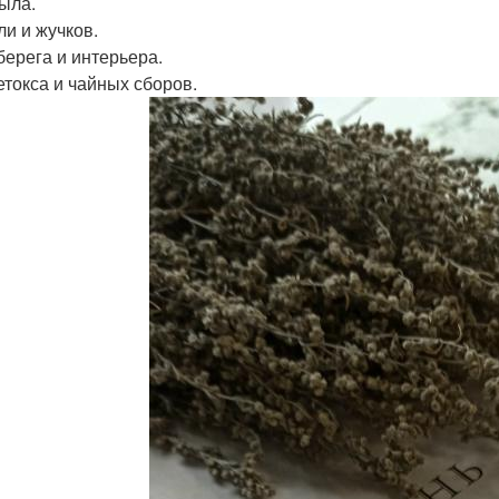
ыла.
ли и жучков.
берега и интерьера.
етокса и чайных сборов.