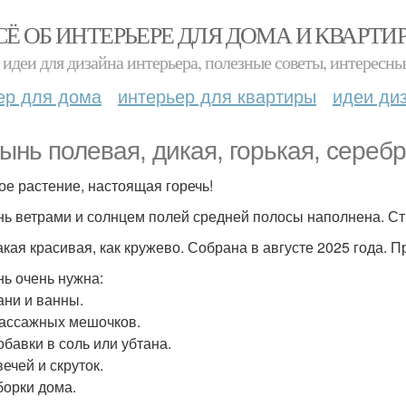
СЁ ОБ ИНТЕРЬЕРЕ ДЛЯ ДОМА И КВАРТИ
идеи для дизайна интерьера, полезные советы, интересны
ер для дома
интерьер для квартиры
идеи ди
ынь полевая, дикая, горькая, серебр
е растение, настоящая горечь!
ь ветрами и солнцем полей средней полосы наполнена. Сти
акая красивая, как кружево. Собрана в августе 2025 года. 
ь очень нужна:
ани и ванны.
ассажных мешочков.
обавки в соль или убтана.
ечей и скруток.
борки дома.