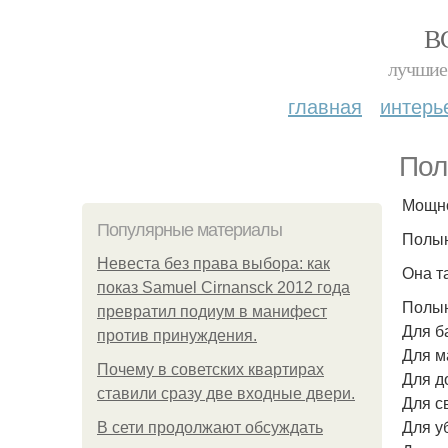
В
лучшие 
главная
интерь
Пол
Мощно
Популярные материалы
Полын
Невеста без права выбора: как
Она т
показ Samuel Cirnansck 2012 года
Полын
превратил подиум в манифест
Для б
против принуждения.
Для м
Почему в советских квартирах
Для д
ставили сразу две входные двери.
Для св
Для у
В сети продолжают обсуждать