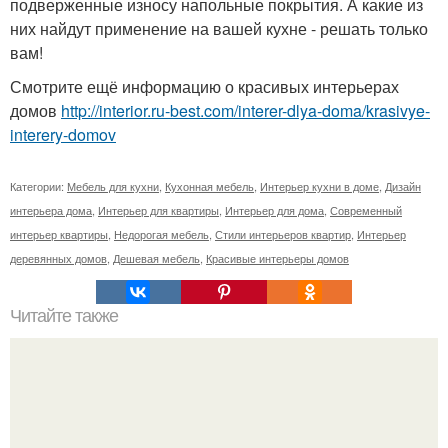
подверженные износу напольные покрытия. А какие из
них найдут применение на вашей кухне - решать только
вам!
Смотрите ещё информацию о красивых интерьерах
домов
http://interior.ru-best.com/interer-dlya-doma/krasivye-
interery-domov
Категории:
Мебель для кухни
,
Кухонная мебель
,
Интерьер кухни в доме
,
Дизайн
интерьера дома
,
Интерьер для квартиры
,
Интерьер для дома
,
Современный
интерьер квартиры
,
Недорогая мебель
,
Стили интерьеров квартир
,
Интерьер
деревянных домов
,
Дешевая мебель
,
Красивые интерьеры домов
Читайте также