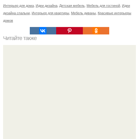
Интерьер для дома
,
Идеи дизайна
,
Детская мебель
,
Мебель для гостиной
,
Идеи
дизайна спальни
,
Интерьер для квартиры
,
Мебель диваны
,
Красивые интерьеры
домов
Читайте также
E3 House в Монреале от Natalie Dionne Architecture.