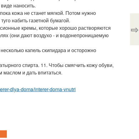
 виде наносить.
пока кожа не станет мягкой. Потом нужно
туго набить газетной бумагой.
⇨
льсионные кремы, которые хорошо растворяются
елях (они дают воздухо - и водонепроницаемую
 несколько капель скипидара и осторожно
тырного спирта. 11. Чтобы смягчить кожу обуви,
м маслом и дать впитаться.
interer-dlya-doma/interer-doma-vnutri