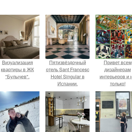
Визуализация
Пятизвёздочный
Привет всем
квартиры в ЖК
отель Sant Francesc
дизайнерам
"Булычев".
Hotel Singular в
интерьеров и 
Испании.
только!