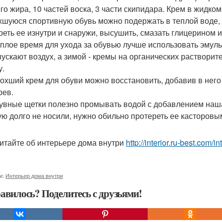
го жира, 10 частей воска, 3 части скипидара. Крем в жидком
охшуюся спортивную обувь можно подержать в теплой воде, 
реть ее изнутри и снаружи, высушить, смазать глицерином и 
теплое время для ухода за обувью лучше использовать эму
пускают воздух, а зимой - кремы на органических растворит
у.
сохший крем для обуви можно восстановить, добавив в него
рев.
бувные щетки полезно промывать водой с добавлением наша
ую долго не носили, нужно обильно протереть ее касторовы
итайте об интерьере дома внутри
http://interior.ru-best.com/
и:
Интерьер дома внутри
авилось? Поделитесь с друзьями!