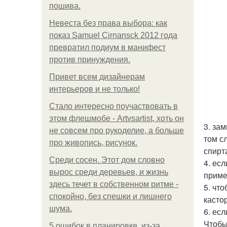
пошива.
Невеста без права выбора: как
показ Samuel Cirnansck 2012 года
превратил подиум в манифест
против принуждения.
Привет всем дизайнерам
интерьеров и не только!
Стало интересно поучаствовать в
этом флешмобе - Artvsartist, хоть он
3. за
не совсем про рукоделие, а больше
том с
про живопись, рисунок.
спирт
Среди сосен. Этот дом словно
4. ес
вырос среди деревьев, и жизнь
приме
здесь течет в собственном ритме -
5. чт
спокойно, без спешки и лишнего
касто
шума.
6. ес
Чтобы
5 ошибок в планировке, из-за