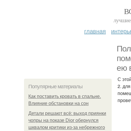
В
лучшие 
главная
интерь
Пол
пом
ею 
С это
2. дл
Популярные материалы
помещ
Как поставить кровать в спальне.
прове
Влияние обстановки на сон
Детали решают всё: выход приянки
чопры на показе Dior обернулся
шквалом критики из-за небрежного