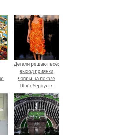
Детали решают всё:
выход приянки
не
чопры на показе
Dior обернулся
шквалом критики
из-за небрежного
пошива.