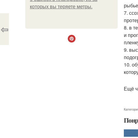
рыбье
которых вы теряете метры.
7. сс
проте
⇦
8. в 
и про
пленк
9. вы
подог
10. о
котор
Ещё ч
Категори
Понр