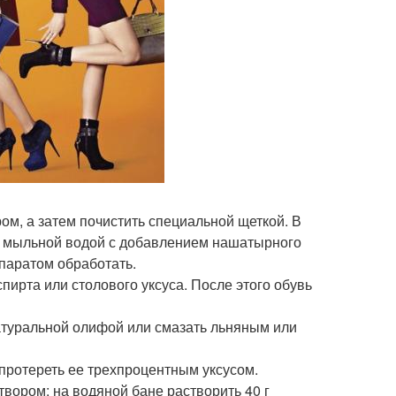
ом, а затем почистить специальной щеткой. В
тят мыльной водой с добавлением нашатырного
паратом обработать.
спирта или столового уксуса. После этого обувь
натуральной олифой или смазать льняным или
 протереть ее трехпроцентным уксусом.
вором: на водяной бане растворить 40 г