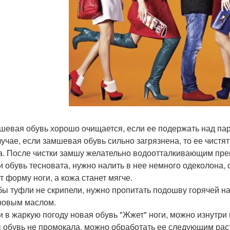
мшевая обувь хорошо очищается, если ее подержать над пар
лучае, если замшевая обувь сильно загрязнена, то ее чис
а. После чистки замшу желательно водоотталкивающим пре
ли обувь тесновата, нужно налить в нее немного одеколона, 
т форму ноги, а кожа станет мягче.
обы туфли не скрипели, нужно пропитать подошву горячей 
ровым маслом.
ли в жаркую погоду новая обувь "Жжет" ноги, можно изнутри
 обувь не промокала, можно обработать ее следующим раст