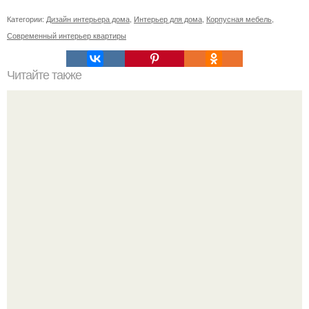
Категории:
Дизайн интерьера дома
,
Интерьер для дома
,
Корпусная мебель
,
Современный интерьер квартиры
Читайте также
Как украсить балкон летом: несколько практичных идей?