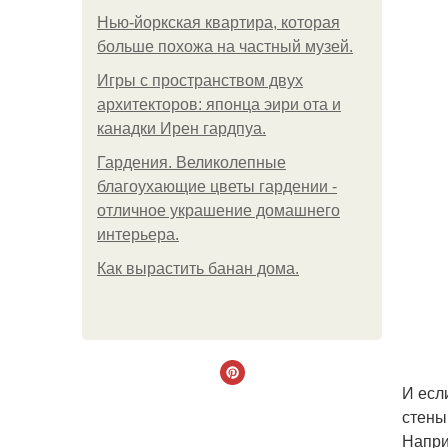
Нью-йоркская квартира, которая
больше похожа на частный музей.
Игры с пространством двух
архитекторов: японца эири ота и
канадки Ирен гардпуа.
Гардения. Великолепные
благоухающие цветы гардении -
отличное украшение домашнего
интерьера.
Как вырастить банан дома.
И есл
стены
Напри