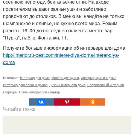
осеннюю непогоду, бенгальские огни. На входе
посетителям выдают заячьи ушки и заботливо
провожают до столиков. В меню вы найдёте не только
шампанское и оливье, но кухню всего мира. Режим
работы: 16: 00-до последнего клиента место: бар
"Пурга", наб. р. Фонтанки, 11.
Получите больше информации об интерьере для дома
http://interior.ru-best.com/interer-dlya-doma/interer-dlya-
doma
Категории:
Интерьер для дома
,
Мебель для кухни
,
Интерьер кухни в доме
,
Интерьер деревянных домов
,
Дизайн интерьера дома
,
Современный интерьер
квартиры
,
Стили интерьеров квартир
Читайте также