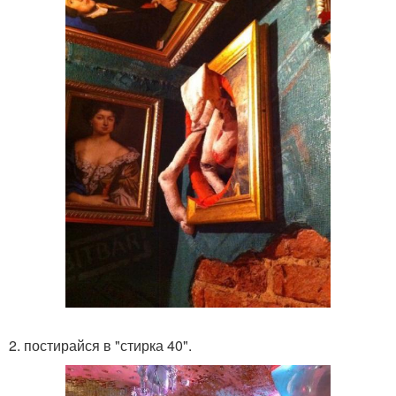
2. постирайся в "стирка 40".