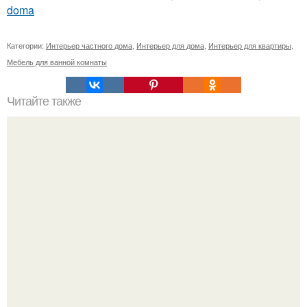
doma
Категории:
Интерьер частного дома
,
Интерьер для дома
,
Интерьер для квартиры
,
Мебель для ванной комнаты
Читайте также
Собравшись с силами, я все-таки решила написать эту
статью.