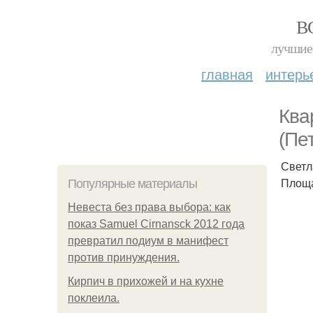
В
лучшие 
главная
интерь
Ква
(Пе
Светл
Площад
Популярные материалы
Невеста без права выбора: как
показ Samuel Cirnansck 2012 года
превратил подиум в манифест
против принуждения.
Кирпич в прихожей и на кухне
поклеила.