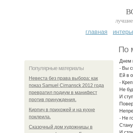
В
лучшие 
главная
интерь
По 
Днем 
- Вы 
Популярные материалы
Ей в 
Невеста без права выбора: как
- Креп
показ Samuel Cirnansck 2012 года
Не бу
превратил подиум в манифест
И сту
против принуждения.
Повер
Кирпич в прихожей и на кухне
Непре
поклеила.
- Не г
Стану
Сказочный дом художницы в
И сто