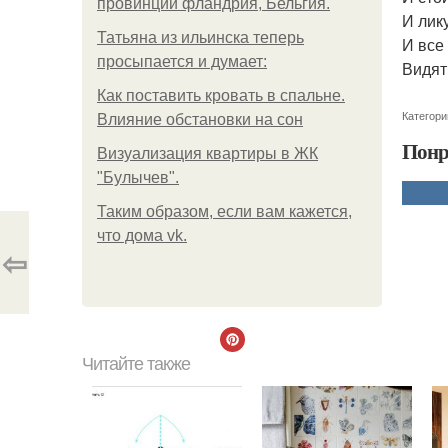
провинции фландрия, Бельгия.
И лику
Татьяна из ильинска теперь
И все
просыпается и думает:
Видят
Как поставить кровать в спальне.
Категори
Влияние обстановки на сон
Понр
Визуализация квартиры в ЖК
"Булычев".
Таким образом, если вам кажется,
что дома vk.
⇦
Читайте также