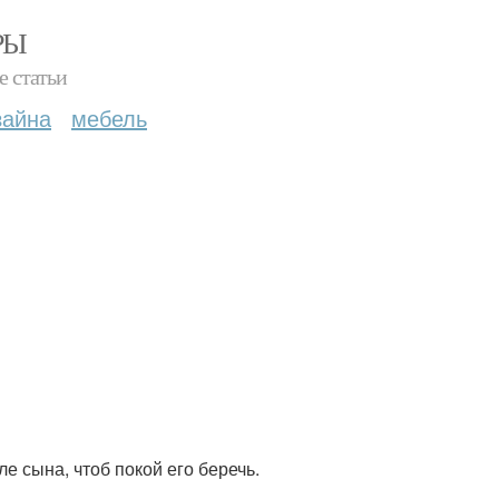
РЫ
е статьи
зайна
мебель
е сына, чтоб покой его беречь.