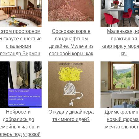
 этом просторном
Сосновая кора в
Маленькая, н
ентхаусе с шестью
ландшафтном
практичная
спальнями
дизайне. Мульча из
квартира у моря
лександр Бирман
сосновой коры: как
кв.
живет со своей
сделать, как
семьей.
применяется, сроки
Нейросети
Откуда у дизайнера
Дримскроллинг
добрались до
так много идей?
новый форма
емейных чатов, и
мечтательност
еперь под угрозой