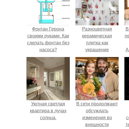
Фонтан Герона
Разноцветная
В
своими руками. Как
керамическая
п
сделать фонтан без
плитка как
насоса?
украшение
А
интерьера.
Уютная светлая
В сети продолжают
квартира в лучах
обсуждать
солнца.
изменения во
с
внешности
т