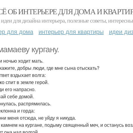
СЁ ОБ ИНТЕРЬЕРЕ ДЛЯ ДОМА И КВАРТИ
идеи для дизайна интерьера, полезные советы, интересны
ер для дома
интерьер для квартиры
идеи ди
мамаеву кургану.
и ночью ходит мать.
скажите, добры люди, где мне сына отыскать?
ответ вздыхает волга:
ко спит в земле герой.
ди его напрасно.
пай себе домой.
нулась, распрямилась.
клонна и горда:
они меня отсюда, не уйду я никуда.
 камнем на кургане, подыму священный меч, и останусь возл
ит она над волгой.