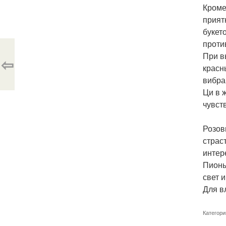
Кроме
прият
букет
проти
При в
⇦
красн
вибра
Ци в 
чувст
Розов
страс
интер
Пионы
свет 
Для в
Категори