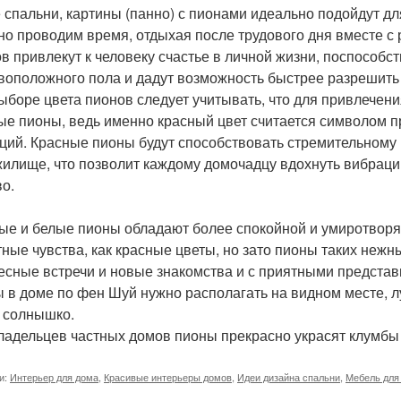
 спальни, картины (панно) с пионами идеально подойдут дл
но проводим время, отдыхая после трудового дня вместе 
ов привлекут к человеку счастье в личной жизни, поспособс
воположного пола и дадут возможность быстрее разрешить 
ыборе цвета пионов следует учитывать, что для привлечени
ые пионы, ведь именно красный цвет считается символом 
ций. Красные пионы будут способствовать стремительному
жилище, что позволит каждому домочадцу вдохнуть вибрации
во.
ые и белые пионы обладают более спокойной и умиротворяю
тные чувства, как красные цветы, но зато пионы таких нежн
есные встречи и новые знакомства и с приятными предста
 в доме по фен Шуй нужно располагать на видном месте, л
и солнышко.
ладельцев частных домов пионы прекрасно украсят клумбы 
и:
Интерьер для дома
,
Красивые интерьеры домов
,
Идеи дизайна спальни
,
Мебель для