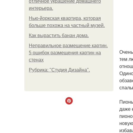
отличное украшение домашнего
интерьера.
Нью-йоркская квартира, которая
больше похожа на частный музей.
Как вырастить банан дома.
Неправильное размещение картин.
Очень
5 ошибок размещения картин на
тем л
стенах
отнош
Рубрика: "Студия Дизайна".
Одино
обзав
спаль
Пионы
даже 
пионо
новую
избав