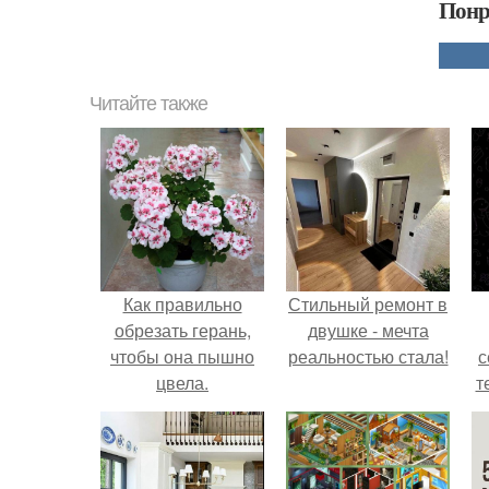
Понр
Читайте также
Как правильно
Стильный ремонт в
обрезать герань,
двушке - мечта
чтобы она пышно
реальностью стала!
с
цвела.
т