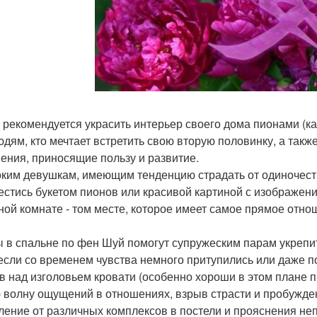
 рекомендуется украсить интерьер своего дома пионами (ка
юдям, кто мечтает встретить свою вторую половинку, а такж
ения, приносящие пользу и развитие.
ким девушкам, имеющим тенденцию страдать от одиночест
естись букетом пионов или красивой картиной с изображени
ной комнате - том месте, которое имеет самое прямое отно
 в спальне по фен Шуй помогут супружеским парам укрепит
если со временем чувства немного притупились или даже п
в над изголовьем кровати (особенно хороши в этом плане п
 волну ощущений в отношениях, взрыв страсти и пробужден
ление от различных комплексов в постели и прояснения не