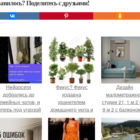
авилось? Поделитесь с друзьями!
Нейросети
Фикус? Фикус
Дизайн
добрались до
издавна
малометражн
емейных чатов, и
хранителем
студии 21, 1 м 2 
еперь под угрозой
домашнего уюта и
9 м 2 с балконом
мамины нервы.
стабильности
Краснодаре.
семейной жизни
считался.