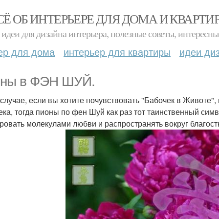
СЁ ОБ ИНТЕРЬЕРЕ ДЛЯ ДОМА И КВАРТИ
идеи для дизайна интерьера, полезные советы, интересны
ер для дома
интерьер для квартиры
идеи ди
ны в ФЭН ШУЙ.
 случае, если вы хотите почувствовать "Бабочек в Животе", 
ека, тогда пионы по фен Шуй как раз тот таинственный симв
ровать молекулами любви и распространять вокруг благост