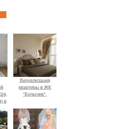
Визуализация
ой
квартиры в ЖК
(24,
"Булычев".
) в