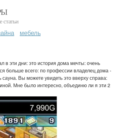
РЫ
е статьи
зайна
мебель
ал в эти дни: это история дома мечты: очень
лся больше всего: по профессии владелец дома -
ь сауна. Вы можете увидеть это вверху справа:
иной. Мне было интересно, объединю ли я эти 2