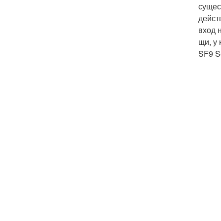
сущес
дейст
вход 
щи, у 
SF9 Se