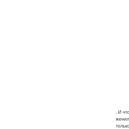
. И ч
женил
тольк