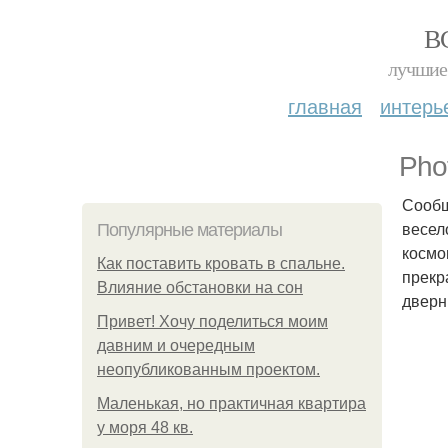
В
лучшие 
главная
интерь
Pho
Сообще
весел
Популярные материалы
космо
Как поставить кровать в спальне.
прекр
Влияние обстановки на сон
дверн
Привет! Хочу поделиться моим
давним и очередным
неопубликованным проектом.
Маленькая, но практичная квартира
у моря 48 кв.