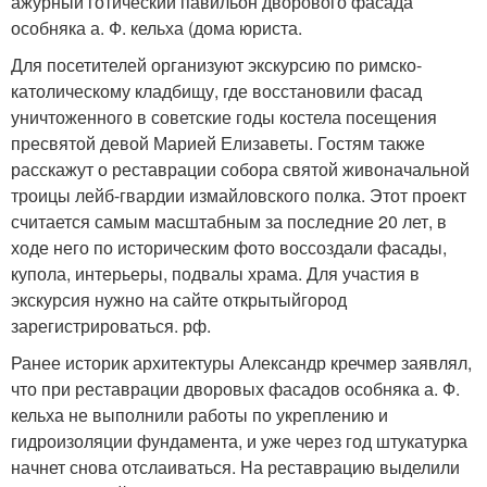
ажурный готический павильон дворового фасада
особняка а. Ф. кельха (дома юриста.
Для посетителей организуют экскурсию по римско-
католическому кладбищу, где восстановили фасад
уничтоженного в советские годы костела посещения
пресвятой девой Марией Елизаветы. Гостям также
расскажут о реставрации собора святой живоначальной
троицы лейб-гвардии измайловского полка. Этот проект
считается самым масштабным за последние 20 лет, в
ходе него по историческим фото воссоздали фасады,
купола, интерьеры, подвалы храма. Для участия в
экскурсия нужно на сайте открытыйгород
зарегистрироваться. рф.
Ранее историк архитектуры Александр кречмер заявлял,
что при реставрации дворовых фасадов особняка а. Ф.
кельха не выполнили работы по укреплению и
гидроизоляции фундамента, и уже через год штукатурка
начнет снова отслаиваться. На реставрацию выделили