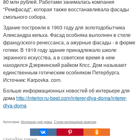
80 млн рублей. Работами занималась компания
"Ремфасад", которая также восстанавливала фасады
смольного собора.
Здание построили в 1903 году для золотодобытчика
Александра кельха. Фасад особняка выполнен в стиле
французского ренессанса, а ажурные фасады - в форме
готики. В 1919 году здание принадлежало школе
экранного искусства, а в советское время в нем
находился Дзержинский райком Кпсс. Дом называют
единственным готическим особняком Петербурга.
Источник: Karpovka. com.
Больше информационных новостей об интерьере для
дома
http://interior.ru-best.com/interer-dlya-doma/interer-
dlya-doma
Категории:
Интерьер для дома
,
Стили интерьеров квартир
Читайте также