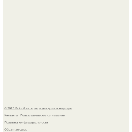
Дизайн малометражной студии 21, 1 м 2 (24, 9 м 2 с
балконом) в Краснодаре.
Визуализация квартиры в ЖК "Булычев".
© 2026 Всё об интерьере для дома и квартиры
Контакты
Пользовательское соглашение
Политика конфидециальности
Обратная связь