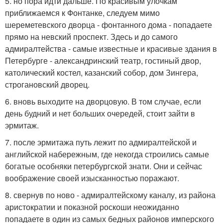
5. но пора идти дальше. По красивым улочкам
приближаемся к Фонтанке, следуем мимо
шереметевского дворца - фонтанного дома - попадаете
прямо на невский проспект. Здесь и до самого
адмиралтейства - самые известные и красивые здания в
Петербурге - александринский театр, гостиный двор,
католический костел, казанский собор, дом Зингера,
строгановский дворец.
6. вновь выходите на дворцовую. В том случае, если
день будний и нет больших очередей, стоит зайти в
эрмитаж.
7. после эрмитажа путь лежит по адмиралтейской и
английской набережным, где некогда строились самые
богатые особняки петербургской знати. Они и сейчас
воображение своей изысканностью поражают.
8. свернув по ново - адмиралтейскому каналу, из района
аристократии и показной роскоши неожиданно
попадаете в один из самых бедных районов имперского