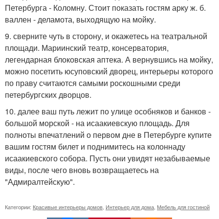
Петербурга - Коломну. Стоит показать гостям арку ж. б.
валлен - деламота, выходящую на мойку.
9. сверните чуть в сторону, и окажетесь на театральной
площади. Мариинский театр, консерватория,
легендарная блоковская аптека. А вернувшись на мойку,
можно посетить юсуповский дворец, интерьеры которого
по праву считаются самыми роскошными среди
петербургских дворцов.
10. далее ваш путь лежит по улице особняков и банков -
большой морской - на исаакиевскую площадь. Для
полноты впечатлений о первом дне в Петербурге купите
вашим гостям билет и поднимитесь на колоннаду
исаакиевского собора. Пусть они увидят незабываемые
виды, после чего вновь возвращаетесь на
"Адмиралтейскую".
Категории:
Красивые интерьеры домов
,
Интерьер для дома
,
Мебель для гостиной