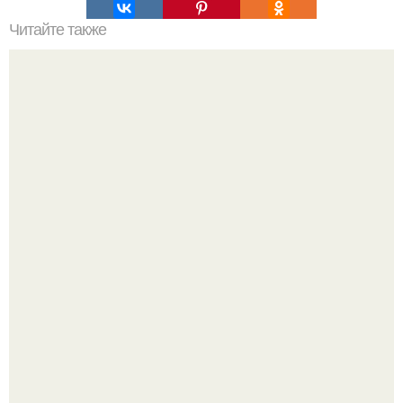
Читайте также
Часть 1. бар Parka от архитектурного бюро Archpoint в
Москве.
Культурный код. Можно сделать красивый интерьер