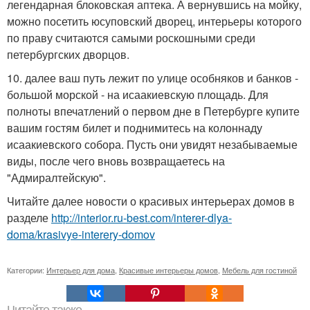
легендарная блоковская аптека. А вернувшись на мойку,
можно посетить юсуповский дворец, интерьеры которого
по праву считаются самыми роскошными среди
петербургских дворцов.
10. далее ваш путь лежит по улице особняков и банков -
большой морской - на исаакиевскую площадь. Для
полноты впечатлений о первом дне в Петербурге купите
вашим гостям билет и поднимитесь на колоннаду
исаакиевского собора. Пусть они увидят незабываемые
виды, после чего вновь возвращаетесь на
"Адмиралтейскую".
Читайте далее новости о красивых интерьерах домов в
разделе
http://interior.ru-best.com/interer-dlya-
doma/krasivye-interery-domov
Категории:
Интерьер для дома
,
Красивые интерьеры домов
,
Мебель для гостиной
Читайте также