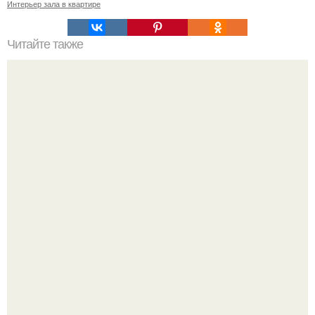
Интерьер зала в квартире
Читайте также
Цвета удачи по знакам зодиака.
Три инструмента, которые реально связывают квартиру