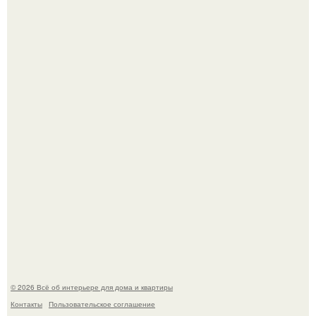
Готовясь к поездке, мы листали путеводители по городу
и наткнулись на фотографию белого дворца.
Стало интересно поучаствовать в этом флешмобе -
Artvsartist, хоть он не совсем про рукоделие, а больше
про живопись, рисунок.
© 2026 Всё об интерьере для дома и квартиры
Контакты
Пользовательское соглашение