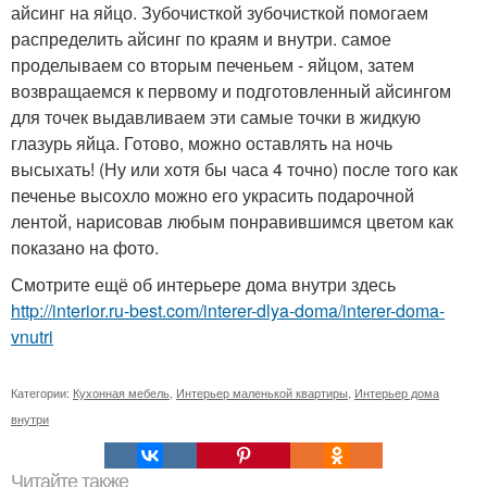
айсинг на яйцо. Зубочисткой зубочисткой помогаем
распределить айсинг по краям и внутри. самое
проделываем со вторым печеньем - яйцом, затем
возвращаемся к первому и подготовленный айсингом
для точек выдавливаем эти самые точки в жидкую
глазурь яйца. Готово, можно оставлять на ночь
высыхать! (Ну или хотя бы часа 4 точно) после того как
печенье высохло можно его украсить подарочной
лентой, нарисовав любым понравившимся цветом как
показано на фото.
Смотрите ещё об интерьере дома внутри здесь
http://interior.ru-best.com/interer-dlya-doma/interer-doma-
vnutri
Категории:
Кухонная мебель
,
Интерьер маленькой квартиры
,
Интерьер дома
внутри
Читайте также