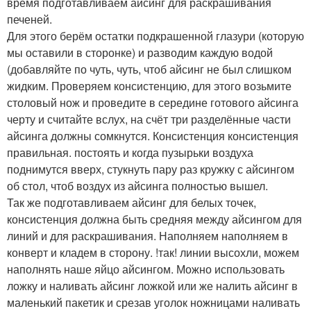
время подготавливаем айсинг для раскрашивания
печеней.
Для этого берём остатки подкрашенной глазури (которую
мы оставили в сторонке) и разводим каждую водой
(добавляйте по чуть, чуть, чтоб айсинг не был слишком
жидким. Проверяем консистенцию, для этого возьмите
столовый нож и проведите в середине готового айсинга
черту и считайте вслух, на счёт три разделённые части
айсинга должны сомкнутся. Консистенция консистенция
правильная. постоять и когда пузырьки воздуха
поднимутся вверх, стукнуть пару раз кружку с айсингом
об стол, чтоб воздух из айсинга полностью вышел.
Так же подготавливаем айсинг для белых точек,
консистенция должна быть средняя между айсингом для
линий и для раскрашивания. Наполняем наполняем в
конверт и кладем в сторону. !так! линии высохли, можем
наполнять наше яйцо айсингом. Можно использовать
ложку и наливать айсинг ложкой или же налить айсинг в
маленький пакетик и срезав уголок ножницами наливать