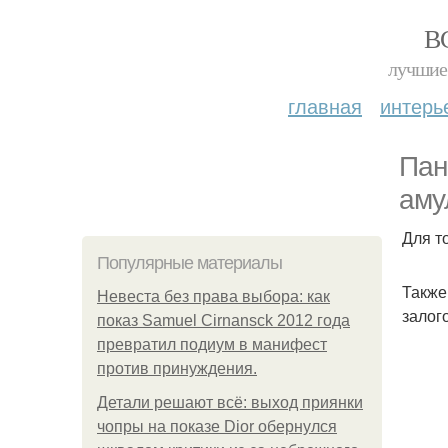
В
лучшие 
главная
интерь
Пан
аму
Для т
Популярные материалы
Также
Невеста без права выбора: как
залог
показ Samuel Cirnansck 2012 года
превратил подиум в манифест
против принуждения.
Детали решают всё: выход приянки
чопры на показе Dior обернулся