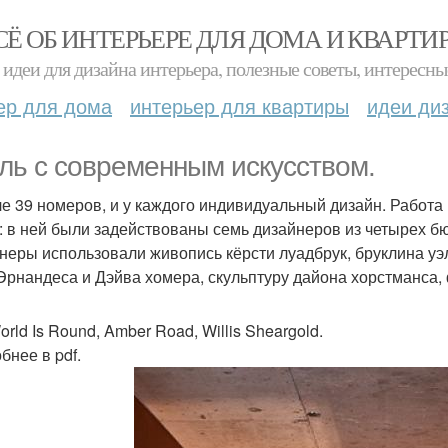
СЁ ОБ ИНТЕРЬЕРЕ ДЛЯ ДОМА И КВАРТИ
идеи для дизайна интерьера, полезные советы, интересны
ер для дома
интерьер для квартиры
идеи ди
ль с современным искусством.
ле 39 номеров, и у каждого индивидуальный дизайн. Работ
: в ней были задействованы семь дизайнеров из четырех бю
неры использовали живопись кёрсти луадбрук, бруклина уэл
Эрнандеса и Дэйва хомера, скульптуру дайона хорстманса,
rld Is Round, Amber Road, Willis Sheargold.
бнее в pdf.