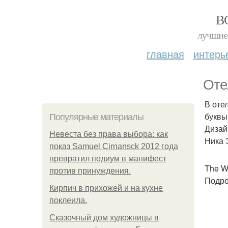
В
лучшие 
главная
интерь
Оте
В оте
буквы
Популярные материалы
Дизай
Невеста без права выбора: как
Ника 
показ Samuel Cirnansck 2012 года
превратил подиум в манифест
The Wo
против принуждения.
Подро
Кирпич в прихожей и на кухне
поклеила.
Сказочный дом художницы в