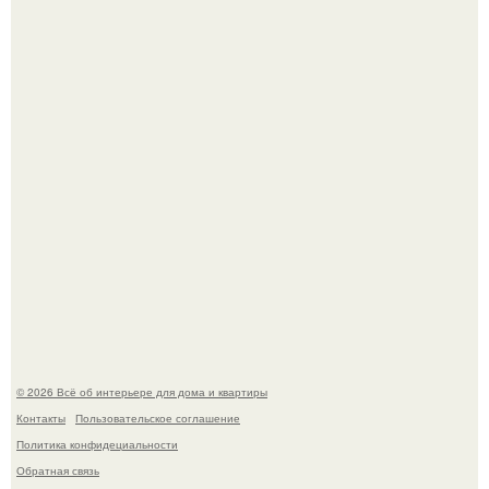
Литературная Москва. Дома - музеи писателей.
Это жилой комплекс в Париже, в пригороде нуази - ле -
гран.
© 2026 Всё об интерьере для дома и квартиры
Контакты
Пользовательское соглашение
Политика конфидециальности
Обратная связь