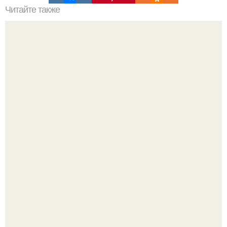
Читайте также
Санузел совместный или раздельный. Анализ
Визуализация квартиры в ЖК "Булычев".