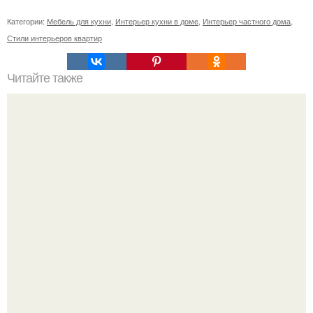
Категории:
Мебель для кухни
,
Интерьер кухни в доме
,
Интерьер частного дома
,
Стили интерьеров квартир
Читайте также
Домашние леденцы? Для приготовления вам
потребуется (на 6 леденцов: