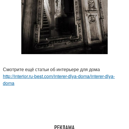
Смотрите ещё статьи об интерьере для дома
http://interior.ru-best.com/interer-dlya-doma/interer-dlya-
doma