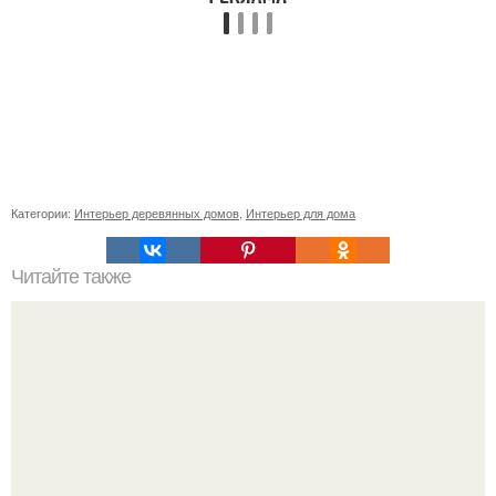
Категории:
Интерьер деревянных домов
,
Интерьер для дома
Читайте также
9 распространенных ошибок при выборе кухни.