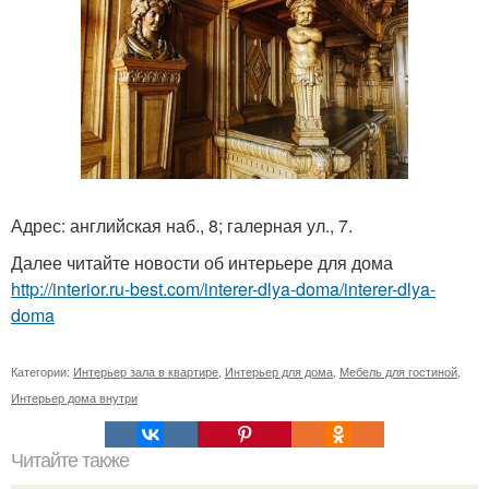
Адрес: английская наб., 8; галерная ул., 7.
Далее читайте новости об интерьере для дома
http://interior.ru-best.com/interer-dlya-doma/interer-dlya-
doma
Категории:
Интерьер зала в квартире
,
Интерьер для дома
,
Мебель для гостиной
,
Интерьер дома внутри
Читайте также