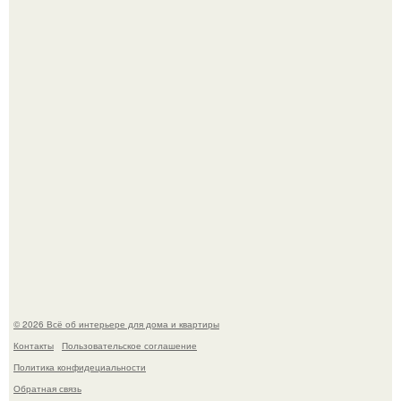
"Ух, Заморочился же Дизайнер", - подумала я, когда
зашла в кафе - бар "слезы березы".
Стало интересно поучаствовать в этом флешмобе -
Artvsartist, хоть он не совсем про рукоделие, а больше
про живопись, рисунок.
© 2026 Всё об интерьере для дома и квартиры
Контакты
Пользовательское соглашение
Политика конфидециальности
Обратная связь