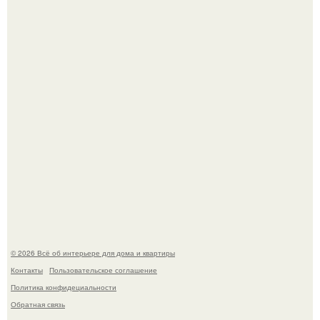
Откуда у дизайнера так много идей?
Детали решают всё: выход приянки чопры на показе Dior
обернулся шквалом критики из-за небрежного пошива.
© 2026 Всё об интерьере для дома и квартиры
Контакты
Пользовательское соглашение
Политика конфидециальности
Обратная связь