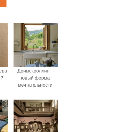
ера
Дримскроллинг -
й?
новый формат
мечтательности.