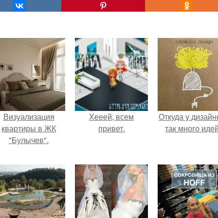
Визуализация
Хееей, всем
Откуда у дизайн
квартиры в ЖК
привет.
так много иде
"Булычев".