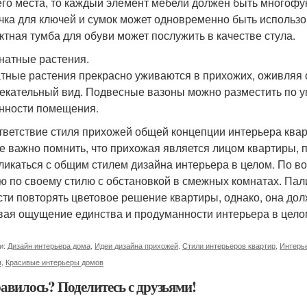
го места, то каждый элемент мебели должен быть многофу
чка для ключей и сумок может одновременно быть использо
ктная тумба для обуви может послужить в качестве стула.
мнатные растения.
тные растения прекрасно уживаются в прихожих, оживляя 
екательный вид. Подвесные вазоны можно разместить по у
нности помещения.
ответствие стиля прихожей общей концепции интерьера ква
е важно помнить, что прихожая является лицом квартиры,
ликаться с общим стилем дизайна интерьера в целом. По в
ю по своему стилю с обстановкой в смежных комнатах. Пал
сти повторять цветовое решение квартиры, однако, она до
вая ощущение единства и продуманности интерьера в цело
и:
Дизайн интерьера дома
,
Идеи дизайна прихожей
,
Стили интерьеров квартир
,
Интерь
ы
,
Красивые интерьеры домов
авилось? Поделитесь с друзьями!