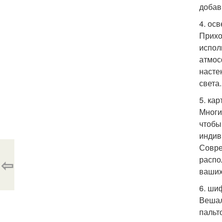
добав
4. ос
Прихо
испол
атмос
насте
света.
5. ка
Многи
чтобы
индив
Совре
распо
⇦
ваших
6. ши
Вешал
пальт