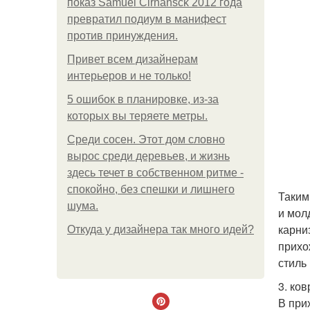
показ Samuel Cirnansck 2012 года
превратил подиум в манифест
против принуждения.
Привет всем дизайнерам
интерьеров и не только!
5 ошибок в планировке, из-за
которых вы теряете метры.
Среди сосен. Этот дом словно
вырос среди деревьев, и жизнь
здесь течет в собственном ритме -
спокойно, без спешки и лишнего
Таким
шума.
и мол
карни
Откуда у дизайнера так много идей?
прихо
стиль
3. ко
В при