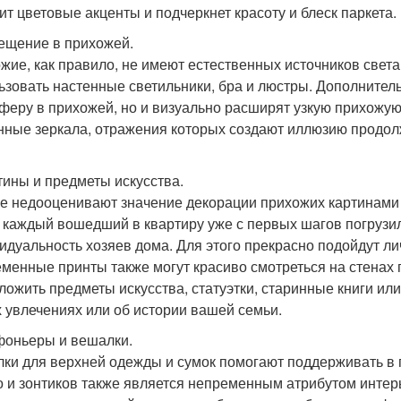
ит цветовые акценты и подчеркнет красоту и блеск паркета.
вещение в прихожей.
жие, как правило, не имеют естественных источников свет
ьзовать настенные светильники, бра и люстры. Дополнитель
феру в прихожей, но и визуально расширят узкую прихожу
нные зеркала, отражения которых создают иллюзию продол
ртины и предметы искусства.
е недооценивают значение декорации прихожих картинами и
 каждый вошедший в квартиру уже с первых шагов погрузи
идуальность хозяев дома. Для этого прекрасно подойдут л
менные принты также могут красиво смотреться на стенах
ложить предметы искусства, статуэтки, старинные книги и
 увлечениях или об истории вашей семьи.
фоньеры и вешалки.
ки для верхней одежды и сумок помогают поддерживать в 
о и зонтиков также является непременным атрибутом интер