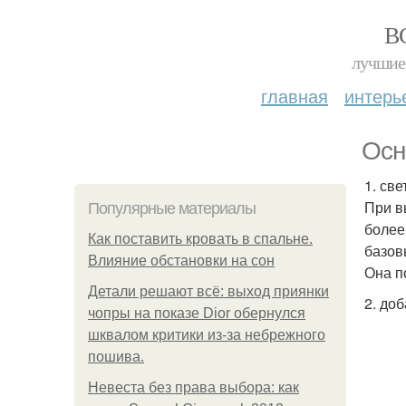
В
лучшие 
главная
интерь
Осн
1. св
При в
Популярные материалы
более
Как поставить кровать в спальне.
базов
Влияние обстановки на сон
Она п
Детали решают всё: выход приянки
2. до
чопры на показе Dior обернулся
шквалом критики из-за небрежного
пошива.
Невеста без права выбора: как