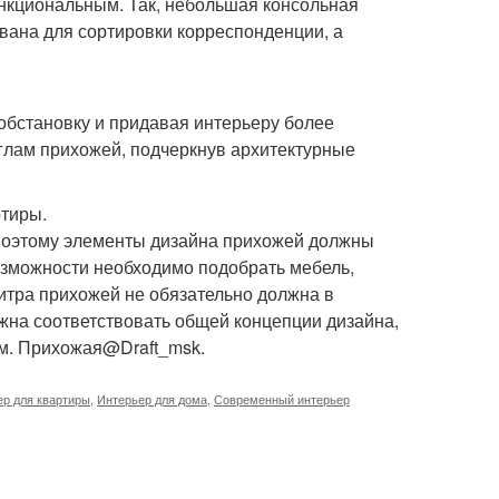
нкциональным. Так, небольшая консольная
вана для сортировки корреспонденции, а
обстановку и придавая интерьеру более
глам прихожей, подчеркнув архитектурные
ртиры.
 поэтому элементы дизайна прихожей должны
озможности необходимо подобрать мебель,
итра прихожей не обязательно должна в
лжна соответствовать общей концепции дизайна,
м. Прихожая@Draft_msk.
ер для квартиры
,
Интерьер для дома
,
Современный интерьер