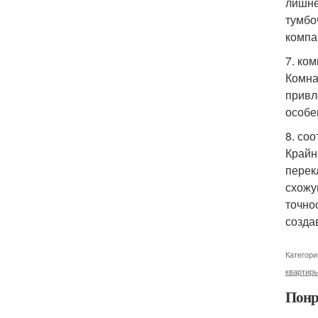
лишне
тумбо
компа
7. ко
Комна
привл
особе
8. со
Крайн
перек
схожу
точно
созда
Категори
квартир
Понр