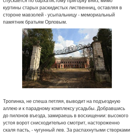
спускается по бархатистому пригорку вниз, мимо
куртины старых раскидистых лиственниц, оставляя в
стороне мавзолей - усыпальницу - мемориальный
памятник братьям Орловым.
Тропинка, не спеша петляя, выводит на подъездную
аллею и к парадному комплексу усадьбы. Добравшись
до пилонов въезда, замираешь в восхищении: высокого
устоя ворот снисходительно смотрит, настороженно
скаля пасть, - чугунный лев. За распахнутыми створками