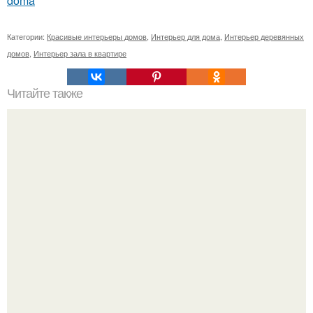
doma
Категории:
Красивые интерьеры домов
,
Интерьер для дома
,
Интерьер деревянных
домов
,
Интерьер зала в квартире
Читайте также
10 бытовых ошибок, которые убивают красоту
интерьера.