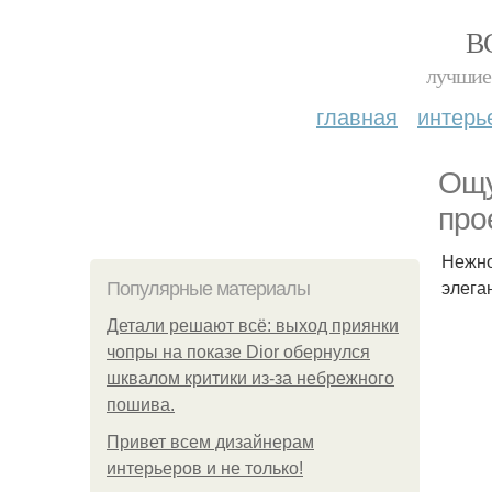
В
лучшие 
главная
интерь
Ощу
про
Нежно
элега
Популярные материалы
Детали решают всё: выход приянки
чопры на показе Dior обернулся
шквалом критики из-за небрежного
пошива.
Привет всем дизайнерам
интерьеров и не только!