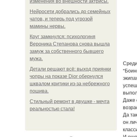
изменения во внешности актрисы.
Нейросети добрались до семейных
чатов, и теперь под угрозой
мамины нервы.
Круг замкнулся: психологиня
Вероника Степанова снова вышла
замуж за собственного бывшего
мужа.
Среди
Детали решают всё: выход приянки
"Боин
чопры на показе Dior обернулся
экипа
шквалом критики из-за небрежного
успеш
пошива.
выпол
Даже 
Стильный ремонт в двушке - мечта
возра
реальностью стала!
Да та
он ли
класс
И еще