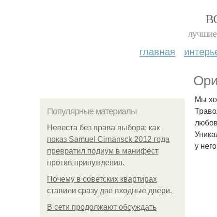
В
лучшие 
главная
интерь
Ори
Мы хо
Траво
Популярные материалы
любов
Невеста без права выбора: как
Уника
показ Samuel Cirnansck 2012 года
у нег
превратил подиум в манифест
против принуждения.
Почему в советских квартирах
ставили сразу две входные двери.
В сети продолжают обсуждать