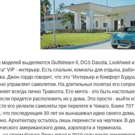
 моделей выделяются Gulfstream II, DC3 Dacota, Lockheed и 
га" VIP - интерьер. Есть спальни, комнаты для отдыха, рабо
жа. Джон гордо говорит, что это "Интерьер и Комфорт Буду
но управляет самолетом. На длительных полетах его сопро
няет всегда лично Траволта. Его мечта - это быть настолько
если придется расположить их у дома. Это просто - выйти и
сте его увлекли самолеты при перелете в Чикаго. Боинг 70
к, что последующие 30 лет он вынашивал идею своего дома,
чно. Архитектору осталось лишь перенести на чертежи. В до
ического американского дома, аэропорта и терминала.
, на своем боинге Джон летал в 2010 году после землетряс