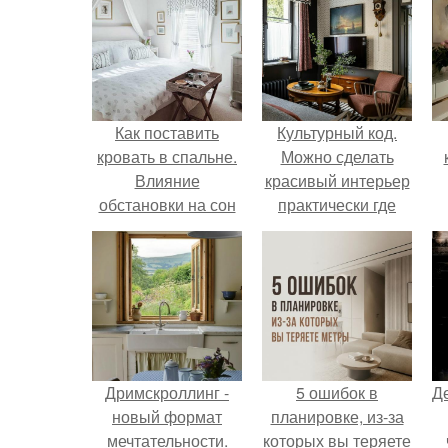
Как поставить
Культурный код.
кровать в спальне.
Можно сделать
Влияние
красивый интерьер
обстановки на сон
практически где
угодно.
Дримскроллинг -
5 ошибок в
Д
новый формат
планировке, из-за
мечтательности.
которых вы теряете