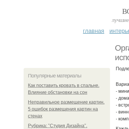
В
лучшие 
главная
интерь
Орг
исп
Подле
Популярные материалы
Вариа
Как поставить кровать в спальне.
- мин
Влияние обстановки на сон
- дом
Неправильное размещение картин.
- вст
5 ошибок размещения картин на
- вин
стенах
- ком
Рубрика: "Студия Дизайна".
Кажды