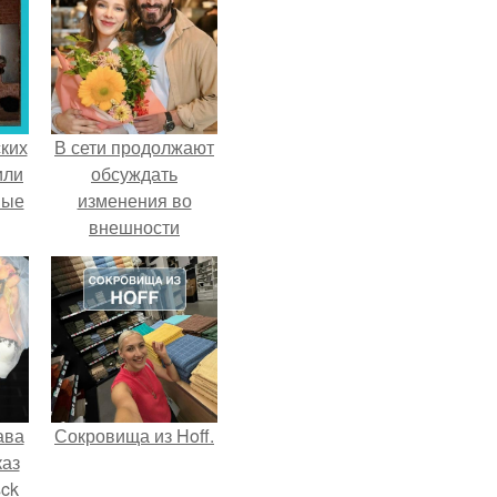
ких
В сети продолжают
или
обсуждать
ные
изменения во
внешности
актрисы.
ава
Сокровища из Hoff.
каз
sck