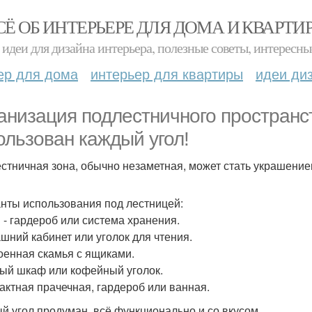
СЁ ОБ ИНТЕРЬЕРЕ ДЛЯ ДОМА И КВАРТИ
идеи для дизайна интерьера, полезные советы, интересны
ер для дома
интерьер для квартиры
идеи ди
анизация подлестничного пространст
ользован каждый угол!
стничная зона, обычно незаметная, может стать украшением
нты использования под лестницей:
и - гардероб или система хранения.
ашний кабинет или уголок для чтения.
роенная скамья с ящиками.
ный шкаф или кофейный уголок.
пактная прачечная, гардероб или ванная.
й угол продуман, всё функционально и со вкусом.