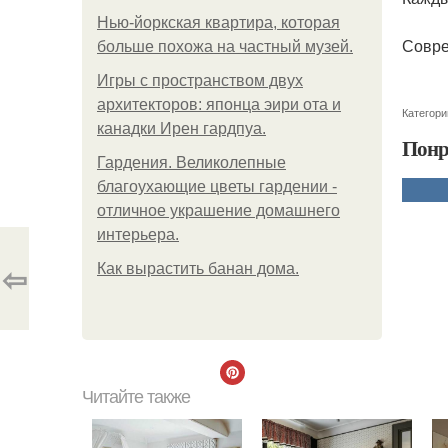
Нью-йоркская квартира, которая
Соврем
больше похожа на частный музей.
Игры с пространством двух
архитекторов: японца эири ота и
Категори
канадки Ирен гардпуа.
Понр
Гардения. Великолепные
благоухающие цветы гардении -
отличное украшение домашнего
интерьера.
⇦
Как вырастить банан дома.
Читайте также