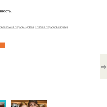
чность.
Красивые интерьеры домов
,
Стили интерьеров квартир
⇨