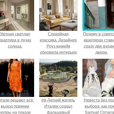
Уютная светлая
Спокойная
Почему в советс
квартира в лучах
классика. Дизайнер
квартирах став
солнца.
Роуз юниейк
сразу две вход
обновила интерьер
двери.
старинного дома
Xvii века для
комфортного
проживания
большой семьи.
етали решают всё:
69-Летний житель
Невеста без пр
выход приянки
Италии создал
выбора: как по
чопры на показе
фальшивый
Samuel Cirnan